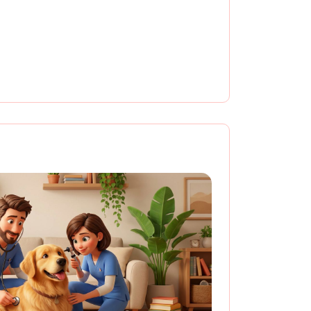
з крови в подарок при
сширенной биохимии