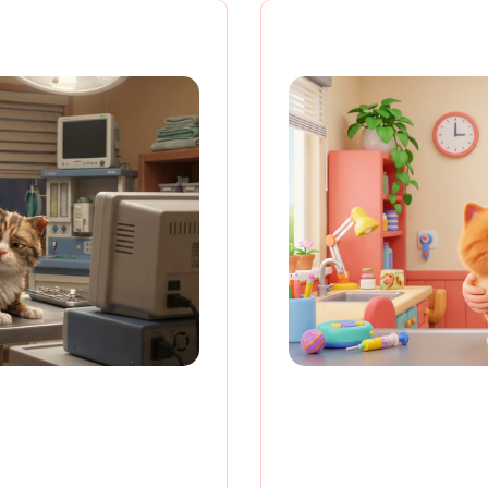
ных кошек от
Скидка н
е животных)