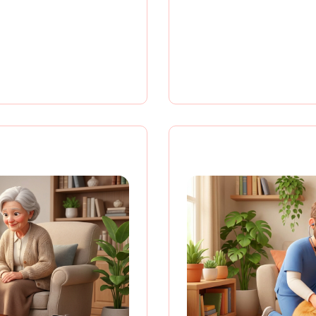
т 2х питомцев
Общий анали
но
взятии ра