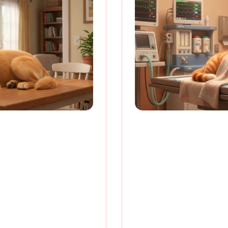
формление
Cкидка 20% на
и вакцинации
кциной