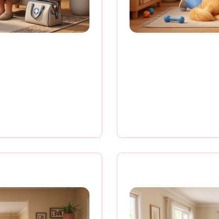
ерам 5%
Cкидка 2
дис