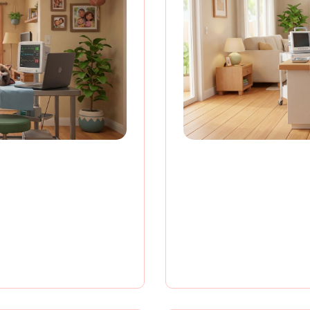
 дому с
Кастрац
- скидка 20%