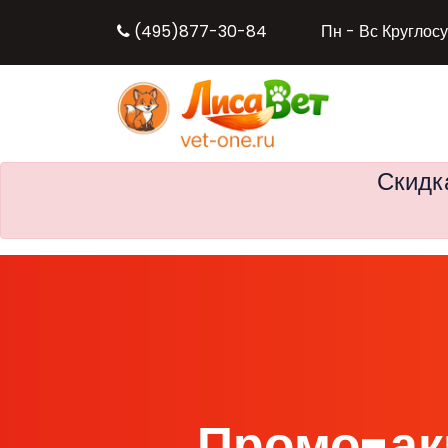
(495)877-30-84
Пн - Вс Круглос
Скидк
Промо-ак