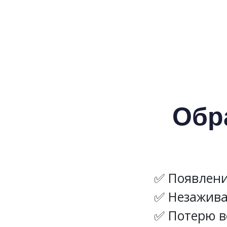
Обра
Появлени
Незажив
Потерю в