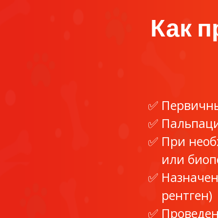
Как п
Первичны
Пальпаци
При необ
или биоп
Назначен
рентген)
Проведен