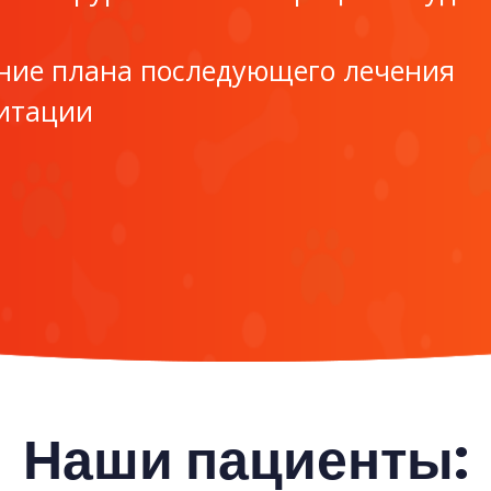
ние плана последующего лечения
итации
Наши пациенты: