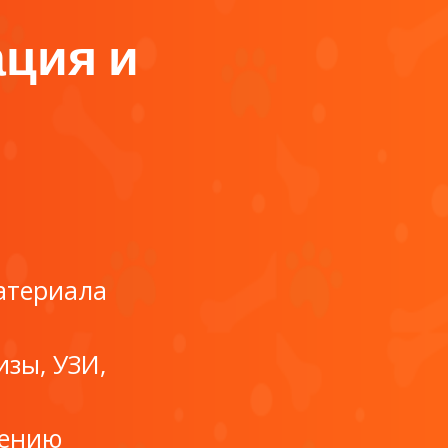
ация и
атериала
зы, УЗИ,
лению