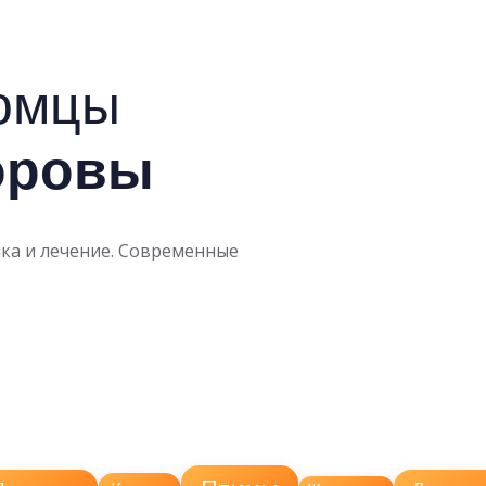
омцы
оровы
ка и лечение. Современные