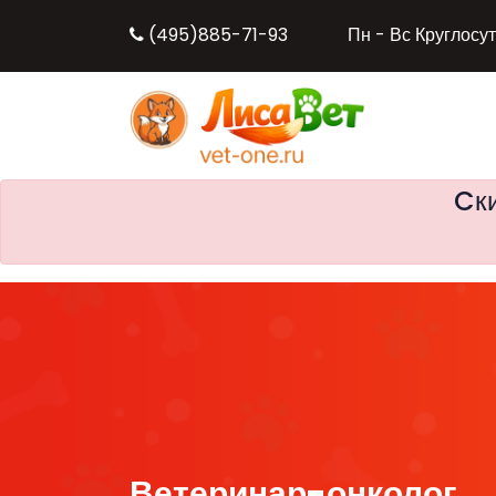
(495)885-71-93
Пн - Вс Круглосу
Cки
Ветеринар-онколог