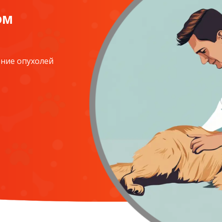
ом
ение опухолей