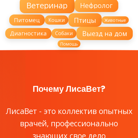
Ветеринар
Нефролог
Птицы
Питомец
Кошки
Животные
Выезд на дом
Диагностика
Собаки
Помощь
Почему ЛисаВет?
ЛисаВет - это коллектив опытных
врачей, профессионально
знающих свое дело