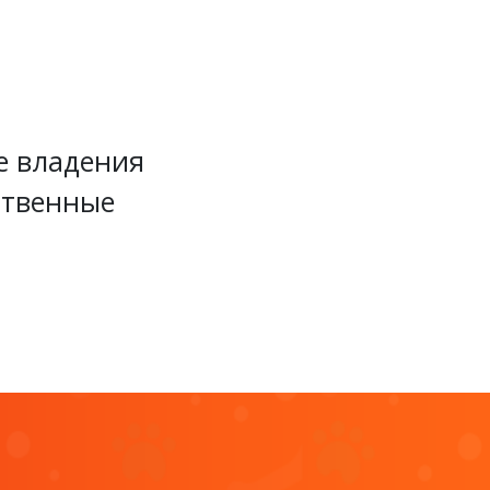
е владения
ственные