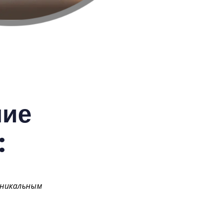
ние
:
уникальным