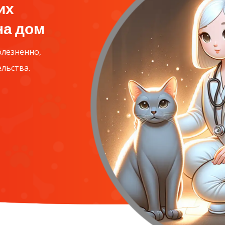
их
на дом
олезненно,
льства.