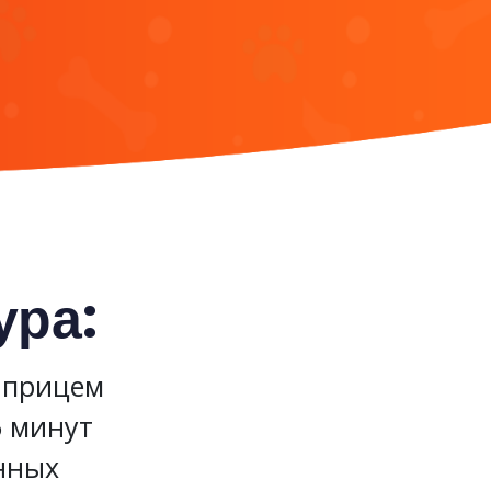
ура:
шприцем
5 минут
нных