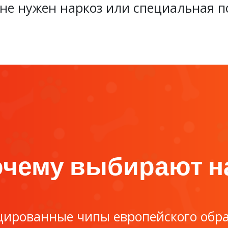
не нужен наркоз или специальная п
чему выбирают н
ированные чипы европейского обр