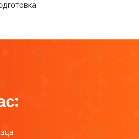
одготовка
ас:
азца