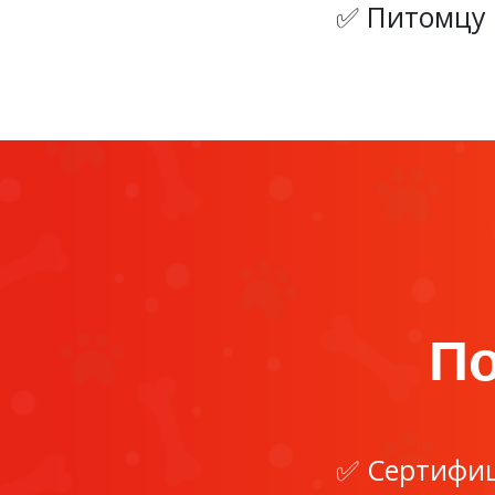
Питомцу 
По
Сертифиц