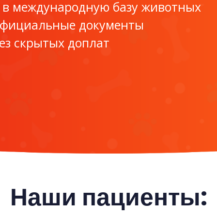
 в международную базу животных
официальные документы
ез скрытых доплат
Наши пациенты: