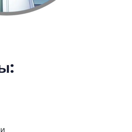
ы:
ии