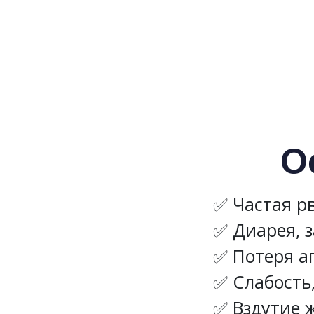
О
Частая рв
Диарея, 
Потеря а
Слабость
Вздутие 