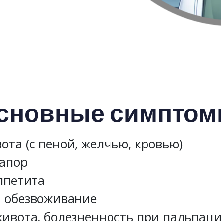
сновные симптом
ота (с пеной, желчью, кровью)
запор
ппетита
, обезвоживание
живота, болезненность при пальпац