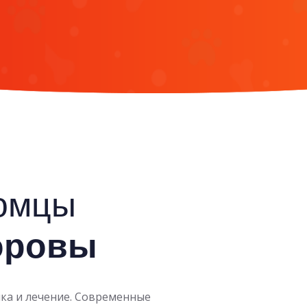
омцы
оровы
ка и лечение. Современные