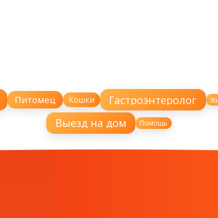
Гастроэнтеролог
Питомец
Кошки
Ж
Выезд на дом
Помощь