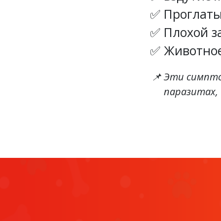
Проглаты
Плохой з
Животное
Эти симпто
паразитах, 