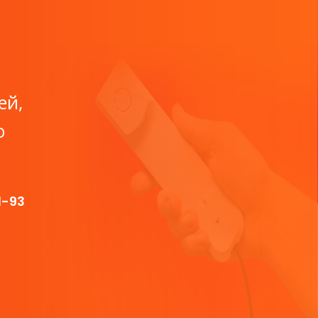
ей,
о
1-93