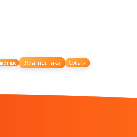
Диагностика
Собаки
ивотные