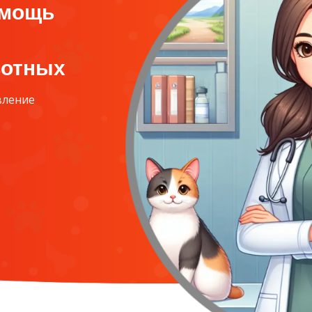
омощь
вотных
вление