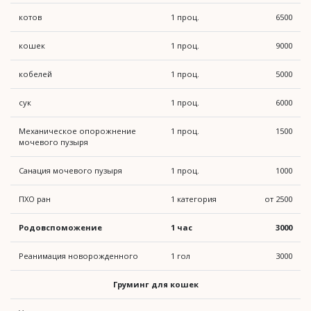
котов
1 проц.
6500
кошек
1 проц.
9000
кобелей
1 проц.
5000
сук
1 проц.
6000
Механическое опорожнение
1 проц.
1500
мочевого пузыря
Санация мочевого пузыря
1 проц.
1000
ПХО ран
1 категория
от 2500
Родовспоможение
1 час
3000
Реанимация новорожденного
1 гол
3000
Груминг для кошек