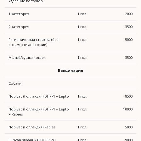
Удаление колтунов:
1 категория
1 гол.
2000
2 категория
1 гол.
3500
Гигиеническая стрижка (без
1 гол.
5000
стоимости анестезии)
Мытьё/сушка кошек
1 гол.
3500
Вакцинация
Собаки:
Nobivac (Голландия) DHPPI + Lepto
1 гол.
8500
Nobivac (Голландия) DHPPI + Lepto
1 гол.
10000
+ Rabies
Nobivac (Голландия) Rabies
1 гол.
5000
Eurican (Франция) DHPPI2+L
1 гол.
9000