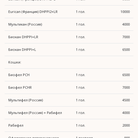
Eurican (Франция) DHPPI2+LR
1 гол.
10000
Мультикан (Россия)
1 гол.
4000
Биокан DHPPI+LR
1 гол.
7000
Биокан DHPPI+L
1 гол.
6500
Кошки:
Биофел PCH
1 гол.
6500
Биофел PCHR
1 гол.
7000
Мультифел (Россия)
1 гол.
4500
Мультифел (Россия) + Рабифел
1 гол.
4000
Рабифел
1 гол.
2000
Оформление ветеринарного
1 паспорт
900