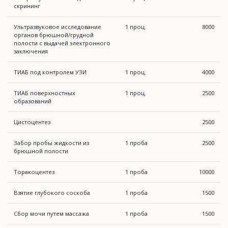
скрининг
Ультразвуковое исследование
1 проц.
8000
органов брюшной/грудной
полости с выдачей электронного
заключения
ТИАБ под контролем УЗИ
1 проц.
4000
ТИАБ поверхностных
1 проц.
2500
образований
Цистоцентез
2500
Забор пробы жидкости из
1 проба
2500
брюшной полости
Торакоцентез
1 проба
10000
Взятие глубокого соскоба
1 проба
1500
Сбор мочи путем массажа
1 проба
1500