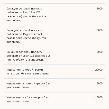
Санация ротовой полости
8000
собакам от 7 до 15 кг У/З
скаллером( чистка)(без учёта
анестезии)
Санация ротовой полости
8000
собакам от 15 до 25 кг У/З
скаллером( чистка)(без учёта
анестезии)
Санация ротовой полости
9000
собакам от 25 кг У/З скаллером(
чистка)(без учёта анестезии)
Ушивание паховой грыжи
20000
категория без учета анестезии
Ушивание пупочной грыжи без
15000
учета анестезии
Ушивание ран 1 категория без
от 3000
учета анестезии