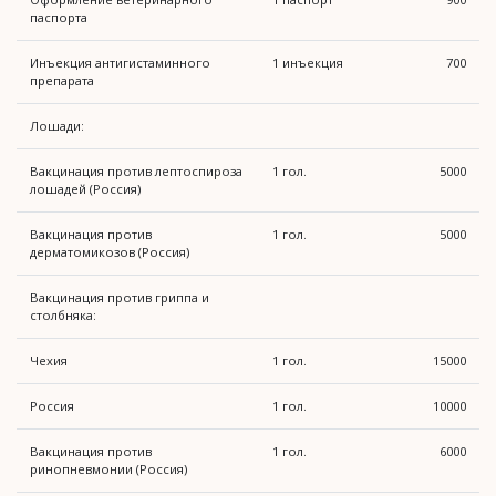
паспорта
Инъекция антигистаминного
1 инъекция
700
препарата
Лошади:
Вакцинация против лептоспироза
1 гол.
5000
лошадей (Россия)
Вакцинация против
1 гол.
5000
дерматомикозов (Россия)
Вакцинация против гриппа и
столбняка:
Чехия
1 гол.
15000
Россия
1 гол.
10000
Вакцинация против
1 гол.
6000
ринопневмонии (Россия)