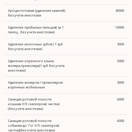
Уроцистотомия (удаление камней)
30000
без учета анестезии
Удаление прибылых пальцев( за 1
10000
палец , без учета анестезии)
Удаление молочных зубов ( 1 зуб
3000
без учета анестезии)
Удаление коренного клыка,
5000
моляра,премоляра(1 зуб без учета
анестезии)
Удаление моляров / премоляров
3000
коренных мобильные
Санация ротовой полости
6000
кошкам У/З скаллером( чистка)
(без учёта анестезии)
Санация ротовой полости
6000
собакам до 7 кг У/З скаллером(
чистка)(без учёта анестезии)