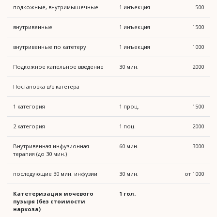
подкожные, внутримышечные
1 инъекция
500
внутривенные
1 инъекция
1500
внутривенные по катетеру
1 инъекция
1000
Подкожное капельное введение
30 мин.
2000
Постановка в/в катетера
1 категория
1 проц.
1500
2 категория
1 поц.
2000
Внутривенная инфузионная
60 мин.
3000
терапия (до 30 мин.)
последующие 30 мин. инфузии
30 мин.
от 1000
Катетеризация мочевого
1 гол.
пузыря (без стоимости
наркоза)