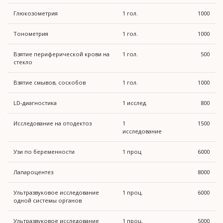
Глюкозометрия
1 гол.
1000
Тонометрия
1 гол.
1000
Взятие периферической крови на
1 гол.
500
стекло
Взятие смывов, соскобов
1 гол.
1000
LD-диагностика
1 исслед.
800
Исследование на отодектоз
1
1500
исследование
Узи по беременности
1 проц
6000
Лапароцентез
8000
Ультразвуковое исследование
1 проц.
6000
одной системы органов
Ультразвуковое исследование
1 проц.
5000