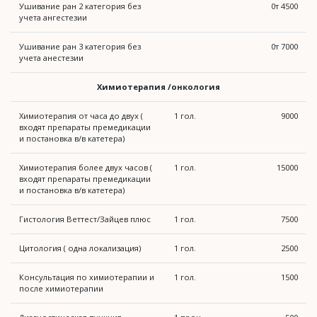
Ушивание ран 2 категория без
0т 4500
учета ангестезии
Ушивание ран 3 категория без
0т 7000
учета анестезии
Химиотерапия /онкология
Химиотерапия от часа до двух (
1 гол.
9000
входят препараты премедикации
и постановка в/в катетера)
Химиотерапия более двух часов (
1 гол.
15000
входят препараты премедикации
и постановка в/в катетера)
Гистология Веттест/Зайцев плюс
1 гол.
7500
Цитология ( одна локализация)
1 гол.
2500
Консультация по химиотерапии и
1 гол.
1500
после химиотерапии