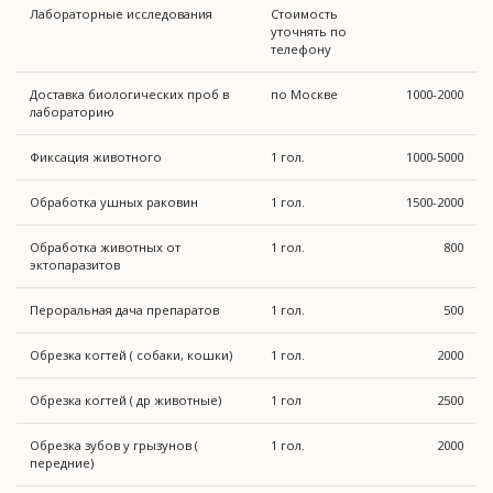
Лабораторные исследования
Стоимость
уточнять по
телефону
Доставка биологических проб в
по Москве
1000-2000
лабораторию
Фиксация животного
1 гол.
1000-5000
Обработка ушных раковин
1 гол.
1500-2000
Обработка животных от
1 гол.
800
эктопаразитов
Пероральная дача препаратов
1 гол.
500
Обрезка когтей ( собаки, кошки)
1 гол.
2000
Обрезка когтей ( др животные)
1 гол
2500
Обрезка зубов у грызунов (
1 гол.
2000
передние)