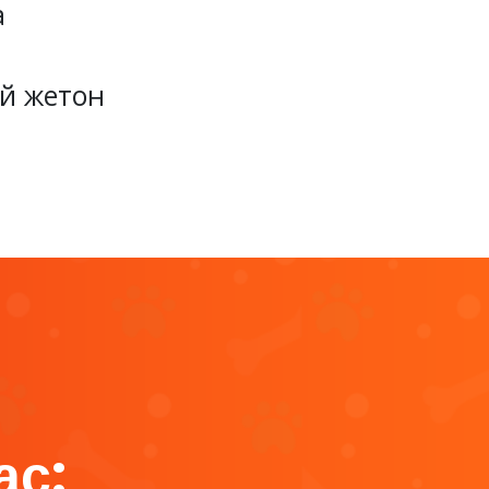
а
ый жетон
ас: