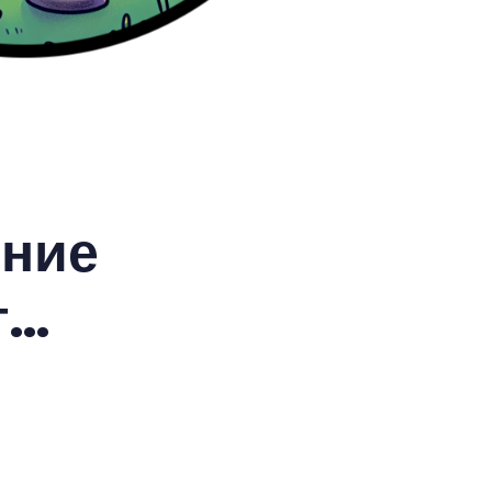
ение
т…