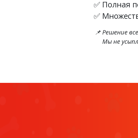
Полная п
Множеств
Решение вс
Мы не усып