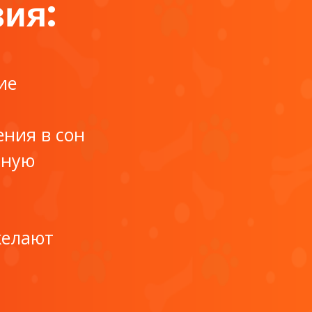
зия:
ие
ения в сон
чную
желают