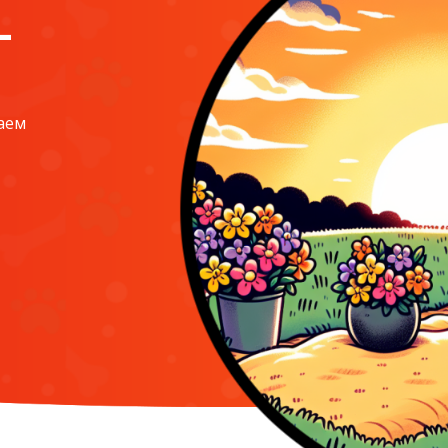
—
аем