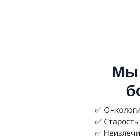
Мы 
б
Онкологи
Старость
Неизлечи