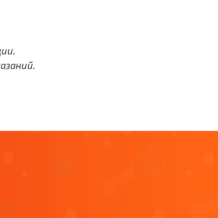
ции.
азаний.